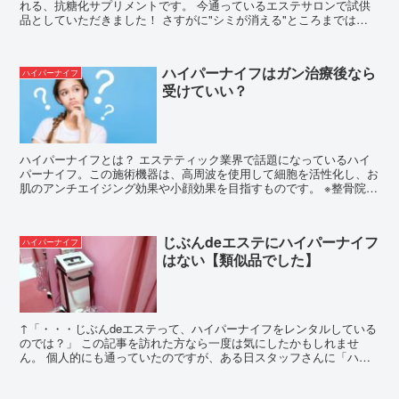
れる、抗糖化サプリメントです。 今通っているエステサロンで試供
品としていただきました！ さすがに"シミが消える"ところまではい
きま...
ハイパーナイフはガン治療後なら
ハイパーナイフ
受けていい？
ハイパーナイフとは？ エステティック業界で話題になっているハイ
パーナイフ。この施術機器は、高周波を使用して細胞を活性化し、お
肌のアンチエイジング効果や小顔効果を目指すものです。 ※整骨院・
鍼灸院でも導入されています ...
じぶんdeエステにハイパーナイフ
ハイパーナイフ
はない【類似品でした】
↑「・・・じぶんdeエステって、ハイパーナイフをレンタルしている
のでは？」 この記事を訪れた方なら一度は気にしたかもしれませ
ん。 個人的にも通っていたのですが、ある日スタッフさんに「ハイ
パーナイフをレンタルしませんか？」...