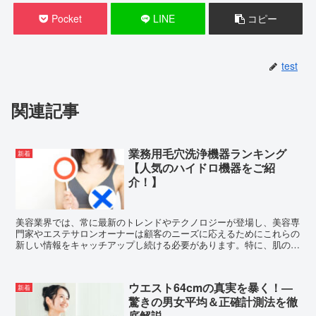
Pocket
LINE
コピー
test
関連記事
業務用毛穴洗浄機器ランキング
新着
【人気のハイドロ機器をご紹
介！】
美容業界では、常に最新のトレンドやテクノロジーが登場し、美容専
門家やエステサロンオーナーは顧客のニーズに応えるためにこれらの
新しい情報をキャッチアップし続ける必要があります。特に、肌の悩
みに対応するための施術技術は、顧客の満足度を高める上で...
ウエスト64cmの真実を暴く！―
新着
驚きの男女平均＆正確計測法を徹
底解説―