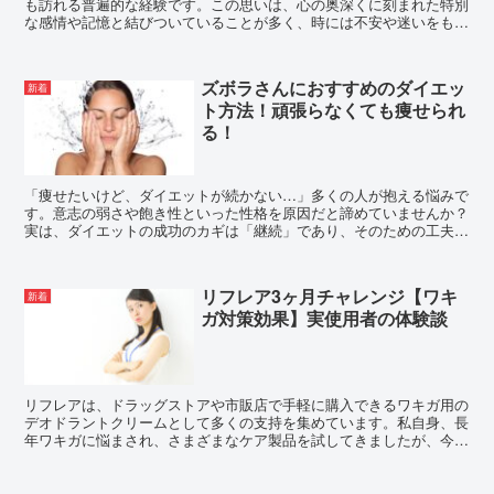
も訪れる普遍的な経験です。この思いは、心の奥深くに刻まれた特別
な感情や記憶と結びついていることが多く、時には不安や迷いをもた
らすことがあります。しかし、そのような気持ちを抱くこと...
ズボラさんにおすすめのダイエッ
新着
ト方法！頑張らなくても痩せられ
る！
「痩せたいけど、ダイエットが続かない…」多くの人が抱える悩みで
す。意志の弱さや飽き性といった性格を原因だと諦めていませんか？
実は、ダイエットの成功のカギは「継続」であり、そのための工夫こ
そが重要なのです。 このブログでは、ズボラさんや...
リフレア3ヶ月チャレンジ【ワキ
新着
ガ対策効果】実使用者の体験談
リフレアは、ドラッグストアや市販店で手軽に購入できるワキガ用の
デオドラントクリームとして多くの支持を集めています。私自身、長
年ワキガに悩まされ、さまざまなケア製品を試してきましたが、今回
は手頃な価格と実用性の高さから、リフレアを3ヶ月間使用...