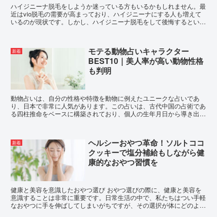
ハイジニーナ脱毛をしようか迷っている方もいるかもしれません。最
近はvio脱毛の需要が高まっており、ハイジニーナにする人も増えて
いるのが現状です。しかし、ハイジニーナ脱毛をして後悔するという
声もあることから、心配な部分がある人も多いのではない...
モテる動物占いキャラクター
新着
BEST10｜美人率が高い動物性格
も判明
動物占いは、自分の性格や特徴を動物に例えたユニークな占いであ
り、日本で非常に人気があります。この占いは、古代中国の占術であ
る四柱推命をベースに構築されており、個人の生年月日から導き出さ
れる動物キャラクターを用いて、性格や特性を解析します。動...
ヘルシーおやつ革命！ソルトココ
新着
クッキーで塩分補給もしながら健
康的なおやつ習慣を
健康と美容を意識したおやつ選び おやつ選びの際に、健康と美容を
意識することは非常に重要です。日常生活の中で、私たちはつい手軽
なおやつに手を伸ばしてしまいがちですが、その選択が体にどのよう
な影響を与えるかを考えることが大切です。 グルテンフ...