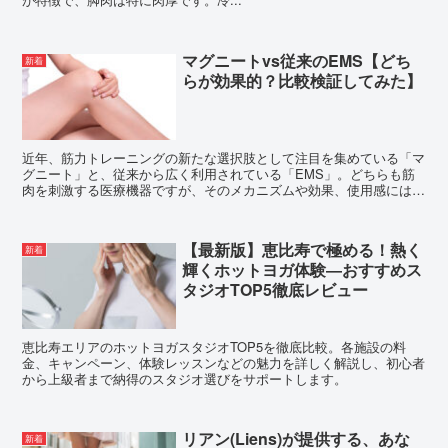
マグニートvs従来のEMS【どち
新着
らが効果的？比較検証してみた】
近年、筋力トレーニングの新たな選択肢として注目を集めている「マ
グニート」と、従来から広く利用されている「EMS」。どちらも筋
肉を刺激する医療機器ですが、そのメカニズムや効果、使用感には明
確な違いがあります。本記事では、これら2つの技術を詳細...
【最新版】恵比寿で極める！熱く
新着
輝くホットヨガ体験―おすすめス
タジオTOP5徹底レビュー
恵比寿エリアのホットヨガスタジオTOP5を徹底比較。各施設の料
金、キャンペーン、体験レッスンなどの魅力を詳しく解説し、初心者
から上級者まで納得のスタジオ選びをサポートします。
リアン(Liens)が提供する、あな
新着