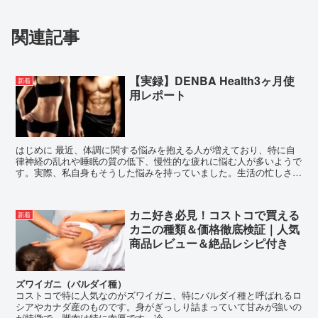
関連記事
【実録】DENBA Health3ヶ月使
新着
用レポート
はじめに 最近、体調に関する悩みを抱える人が増えており、特に自
律神経の乱れや睡眠の質の低下、慢性的な疲れに悩む人が多いようで
す。実際、私自身もそうした悩みを持っていました。生活の忙しさや
ストレスからくる疲労感や、夜の寝つきの悪さに日々悩まさ...
カニ好き必見！コストコで買える
新着
カニの種類＆価格徹底検証｜人気
商品レビュー＆絶品レシピ付き
ズワイガニ（バルダイ種）
コストコで特に人気なのがズワイガニ、特にバルダイ種と呼ばれるロ
シアやカナダ産のものです。身がぎっしり詰まっていて甘みが強いの
が特徴で、脚肉は特に肉厚です。冷...