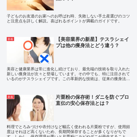
子どものお友達のお家へのお呼ばれ時、失敗しない手土産選びのコツ
と注意点を詳しく解説。喜ばれるポイントが満載のガイドです。
【美容業界の新星】テスラシェイ
新着
プは他の痩身法とどう違う？
美容と健康業界は常に進化し続けており、最先端の技術を取り入れた
新しい痩身法が次々と登場しています。その中でも、特に注目されて
いるのがテスラシェイプです。この革新的な技術は、従来の痩身法と
は一線を画し、多くの人々に新しい可能性を提供しています...
片栗粉の保存術！ダニを防ぐプロ
新着
直伝の安心保存法とは？
料理でとろみづけや衣付けなど幅広く使われる片栗粉ですが、使用頻
度はそれほど高くないため、長期間保存することが多くなりがちで
す。しかし、保存環境が悪いと片栗粉にカビやダニが発生することが