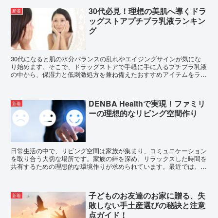
30代必見！理想の美肌へ導くドラ
新着
ッグストアプチプラ乳液ランキン
グ
30代になると肌の水分バランスの乱れやエイジングサインが気にな
り始めます。そこで、ドラッグストアで手軽に手に入るプチプラ乳液
の中から、保湿力と低刺激処方を兼ね備えたおすすめアイテムをラン
キング形式で詳しくご紹介します。
DENBA Healthで実現！ファミリ
新着
ーの理想的なリビング空間作り
日常生活の中で、リビング空間は家族が集まり、コミュニケーション
を取り合う大切な場所です。家族の絆を深め、リラックスした時間を
共有するための理想的な環境作りが求められています。最近では、そ
の空間を健康的で快適な場所にするためのアイデアが注目...
子どものお友達のお家に贈る、失
新着
敗しない手土産選びの秘訣と注意
点ガイド！