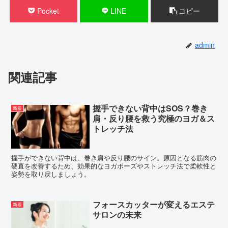
Pocket
LINE
コピー
admin
関連記事
握手できない背中はSOS？巻き
新着
肩・反り腰を救う究極のヨガ＆ス
トレッチ法
握手ができない背中は、巻き肩や反り腰のサイン。原因となる筋肉の
硬直を改善するため、効果的なヨガポーズやストレッチ法で柔軟性と
姿勢を取り戻しましょう。
フォースカッターが変えるエステ
新着
サロンの未来