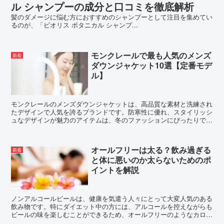
ル シャンプーの成分と口コミを徹底解析
髪のダメージに悩む方におすすめのシャンプーとして注目を集めてい
るのが、「ビオリス ボタニカル シャンプ...
モンクレールで最も人気のメンズ
新着
ダウンジャケット10選【定番モデ
ル】
モンクレールのメンズダウンジャケットは、高品質な素材と洗練され
たデザインで人気を誇るブランドです。防寒性に優れ、スタイリッシ
ュなデザインが魅力のアイテムは、冬のファッションにぴったりで
す。ここでは、「モンクレール メンズダウンジャケット」か...
オールフリーは太る？飲み過ぎる
新着
と体に悪いのか太らないためのポ
イントを解説
ノンアルコールビールは、健康を気遣う人々にとって大変人気のある
飲み物です。特にダイエット中の方には、アルコールを控えながらも
ビールの味を楽しむことができるため、オールフリーのようなカロリ
ーゼロや糖質ゼロの商品が重宝されています。外での飲み会...