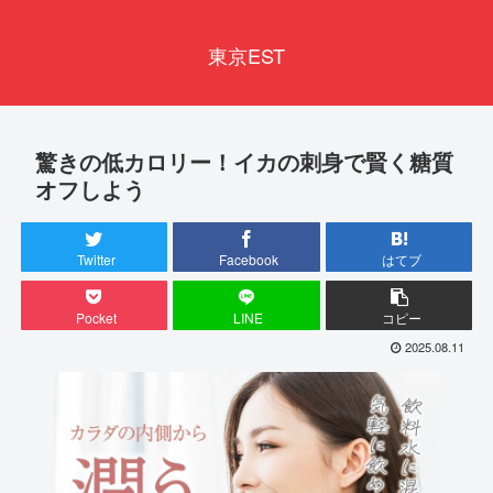
東京EST
驚きの低カロリー！イカの刺身で賢く糖質
オフしよう
Twitter
Facebook
はてブ
Pocket
LINE
コピー
2025.08.11