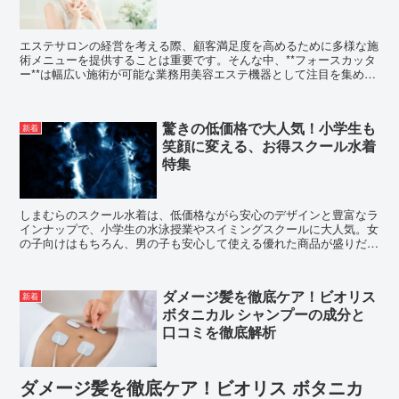
エステサロンの経営を考える際、顧客満足度を高めるために多様な施
術メニューを提供することは重要です。そんな中、**フォースカッタ
ー**は幅広い施術が可能な業務用美容エステ機器として注目を集めて
います。この機器を導入することで、多くのお客様に満...
驚きの低価格で大人気！小学生も
新着
笑顔に変える、お得スクール水着
特集
しまむらのスクール水着は、低価格ながら安心のデザインと豊富なラ
インナップで、小学生の水泳授業やスイミングスクールに大人気。女
の子向けはもちろん、男の子も安心して使える優れた商品が盛りだく
さんです。
ダメージ髪を徹底ケア！ビオリス
新着
ボタニカル シャンプーの成分と
口コミを徹底解析
ダメージ髪を徹底ケア！ビオリス ボタニカ