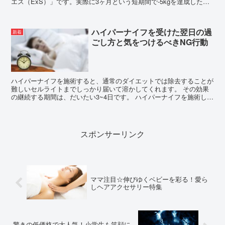
エス（ExS）」です。実際に3ヶ月という短期間で-5kgを達成したと
いう驚きの体験談をもとに、イーバイエスの施術内容...
ハイパーナイフを受けた翌日の過
新着
ごし方と気をつけるべきNG行動
ハイパーナイフを施術すると、通常のダイエットでは除去することが
難しいセルライトまでしっかり届いて溶かしてくれます。 その効果
の継続する期間は、だいたい3~4日です。 ハイパーナイフを施術した
4日目までは効果が継続しているため、カ...
スポンサーリンク
ママ注目☆伸びゆくベビーを彩る！愛ら
しヘアアクセサリー特集
驚きの低価格で大人気！小学生も笑顔に