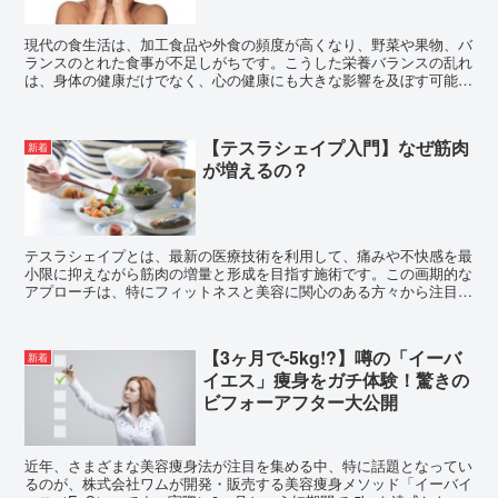
現代の食生活は、加工食品や外食の頻度が高くなり、野菜や果物、バ
ランスのとれた食事が不足しがちです。こうした栄養バランスの乱れ
は、身体の健康だけでなく、心の健康にも大きな影響を及ぼす可能性
があります。特に、鉄、亜鉛、そしてビタミンB群の不足は...
【テスラシェイプ入門】なぜ筋肉
新着
が増えるの？
テスラシェイプとは、最新の医療技術を利用して、痛みや不快感を最
小限に抑えながら筋肉の増量と形成を目指す施術です。この画期的な
アプローチは、特にフィットネスと美容に関心のある方々から注目さ
れています。しかし、なぜテスラシェイプがこれほどまでに...
【3ヶ月で-5kg!?】噂の「イーバ
新着
イエス」痩身をガチ体験！驚きの
ビフォーアフター大公開
近年、さまざまな美容痩身法が注目を集める中、特に話題となってい
るのが、株式会社ワムが開発・販売する美容痩身メソッド「イーバイ