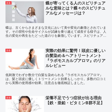
蝶が寄ってくる人のスピリチュア
新着
ルな意味とは？蝶々のスピリチュ
アルなメッセージは？
蝶は、古くからさまざまな文化において美や変化の象徴とされていま
す。その習性や生命サイクルが試練を乗り越えて成長する様子は、人
生の変化や再生をたどった道のりを象徴しています。スピリチュアル
な視点から見ると、蝶は高次のエネルギーを持つ生き物であ...
実際の効果に驚愕！頭皮に優しい
新着
白髪染め＆ヘアトリートメント
『ラボモスカルプアロマ』のリア
ルレビュー
低刺激でわずか数分で白髪を染められる『ラボモスカルプアロマ』
は、髪と頭皮に優しくトリートメント効果もしっかり。多数の口コミ
から実際の使用感や効果、注意点を徹底検証しました。
栄養不足でうつ症状が出る理由
新着
【鉄・亜鉛・ビタミンB群不足】